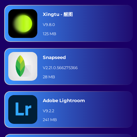
Xingtu - 醒图
V9.8.0
125 MB
Snapseed
V2.21.0.566275366
28 MB
Adobe Lightroom
V9.2.2
241 MB