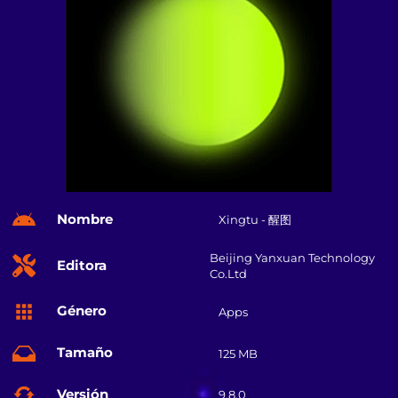
Nombre
Xingtu - 醒图
Beijing Yanxuan Technology
Editora
Co.Ltd
Género
Apps
Tamaño
125 MB
Versión
9.8.0