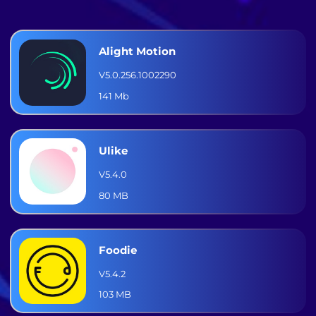
Alight Motion
V5.0.256.1002290
141 Mb
Ulike
V5.4.0
80 MB
Foodie
V5.4.2
103 MB