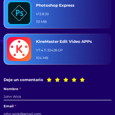
Photoshop Express
V13.8.30
151 MB
KineMaster Edit Video APPs
V7.4.11.32428.GP
104 MB
Deje un comentario
Nombre
*
Email
*