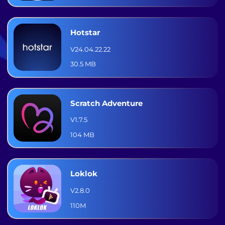
Hotstar
V24.04.22.22
30.5 MB
Scratch Adventure
V1.7.5
104 MB
Loklok
V2.8.0
110M