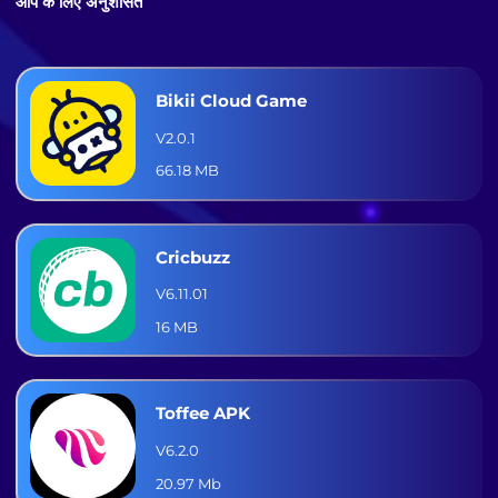
आप के लिए अनुशंसित
Bikii Cloud Game
V2.0.1
66.18 MB
Cricbuzz
V6.11.01
16 MB
Toffee APK
V6.2.0
20.97 Mb