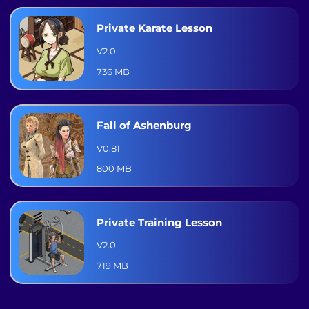
Private Karate Lesson
V2.0
736 MB
Fall of Ashenburg
V0.81
800 MB
Private Training Lesson
V2.0
719 MB