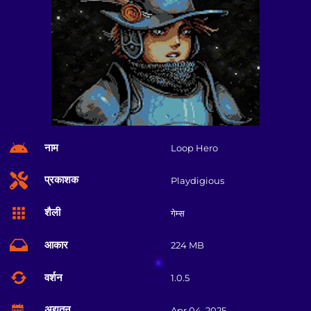
नाम
Loop Hero
प्रकाशक
Playdigious
शैली
गेम्स
आकार
224 MB
वर्शन
1.0.5
अद्यतन
Apr 04, 2025