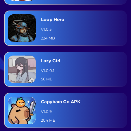
Loop Hero
V1.0.5
224 MB
Lazy Girl
V1.0.0.1
56 MB
Capybara Go APK
V1.0.9
204 MB