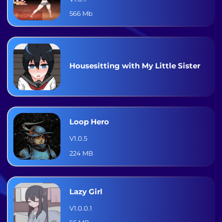
566 Mb
Housesitting with My Little Sister
Loop Hero
V1.0.5
224 MB
Lazy Girl
V1.0.0.1