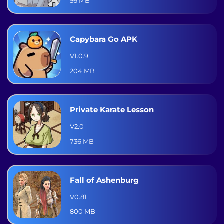
56 MB
Capybara Go APK
V1.0.9
204 MB
Private Karate Lesson
V2.0
736 MB
Fall of Ashenburg
V0.81
800 MB