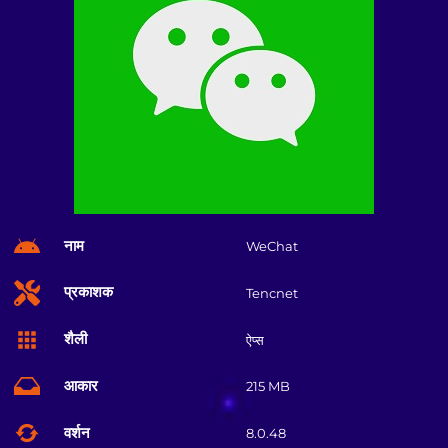
नाम
WeChat
प्रकाशक
Tencnet
शैली
ऐप्स
आकार
215 MB
वर्शन
8.0.48