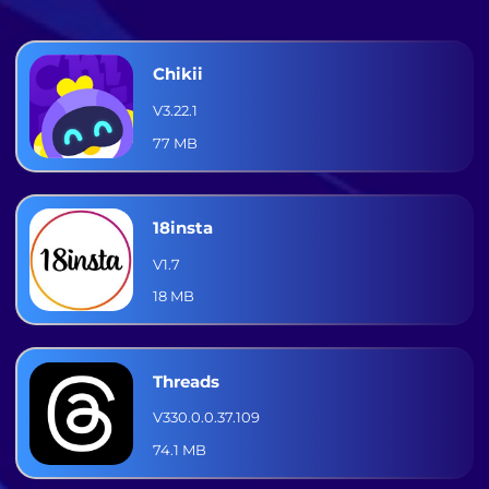
Chikii
V3.22.1
77 MB
18insta
V1.7
18 MB
Threads
V330.0.0.37.109
74.1 MB