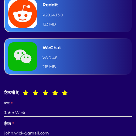
Reddit
V2024.13.0
123 MB
WeChat
V8.0.48
215 MB
टिप्पणी दें
नाम
*
ईमेल
*