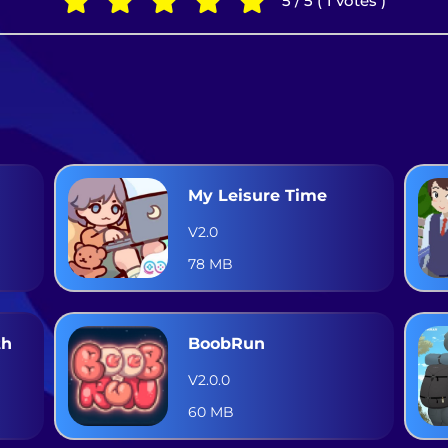
5 / 5 ( 1 votes )
My Leisure Time
V2.0
78 MB
th
BoobRun
V2.0.0
60 MB