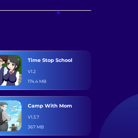
Time Stop School
V1.2
174.4 MB
Camp With Mom
V1.3.7
367 MB