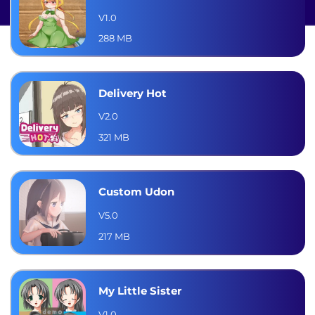
V1.0
288 MB
Delivery Hot
V2.0
321 MB
Custom Udon
V5.0
217 MB
My Little Sister
V1.0