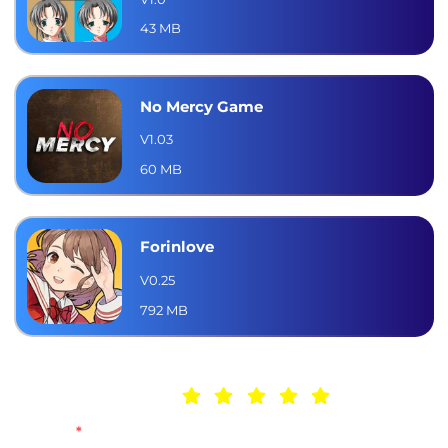
43 MB
No Mercy Game
V1.03
60 MB
Forinlove
V0.25
792 MB
Deje un comentario
Nombre
*