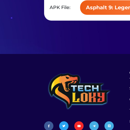
Asphalt 9: Legen
APK File: