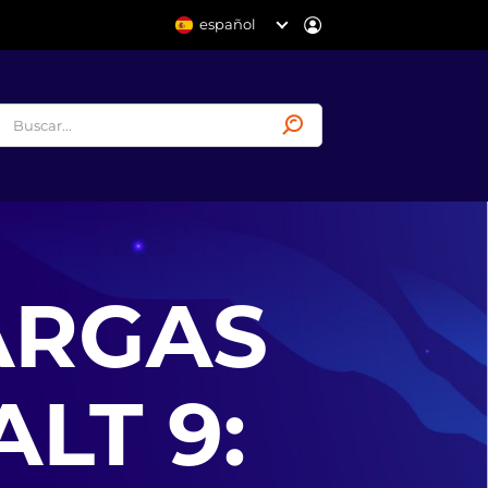
español
ARGAS
LT 9: