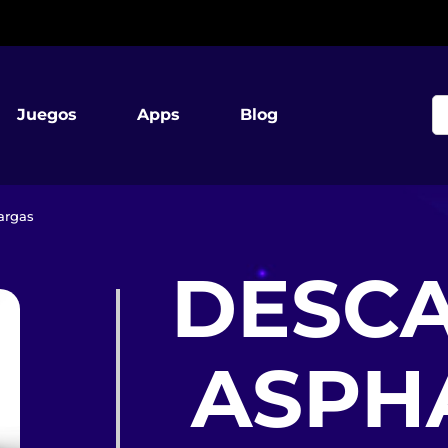
Juegos
Apps
Blog
argas
DESC
ASPHA