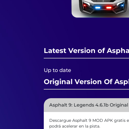
Latest Version of Aspha
Up to date
Original Version Of Asp
Asphalt 9: Legends 4.6.1b Origina
Descargue Asphalt 9 MOD APK gratis en 
podrá acelerar en la pista.