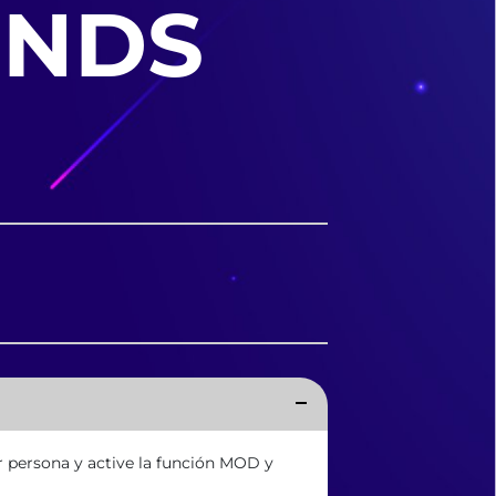
ENDS
r persona y active la función MOD y