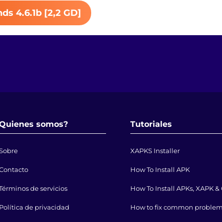
ds 4.6.1b [2,2 GD]
Quienes somos?
Tutoriales
Sobre
XAPKS Installer
Contacto
How To Install APK
Términos de servicios
How To Install APKs, XAPK 
Política de privacidad
How to fix common proble