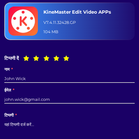
KineMaster Edit Video APPs
V7.4.11.32428.GP
104 MB
टिप्पणी दें
नाम
*
ईमेल
*
टिप्पणी
*