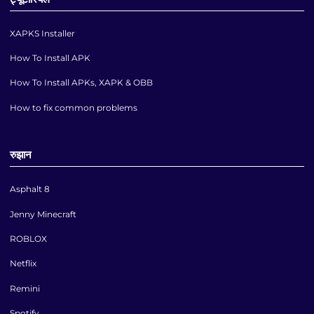
XAPKS Installer
How To Install APK
How To Install APKs, XAPK & OBB
How to fix common problems
रुझान
Asphalt 8
Jenny Minecraft
ROBLOX
Netflix
Remini
Spotify