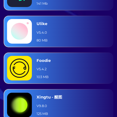
141 Mb
Ulike
V5.4.0
80 MB
Foodie
V5.4.2
103 MB
Xingtu - 醒图
V9.8.0
125 MB