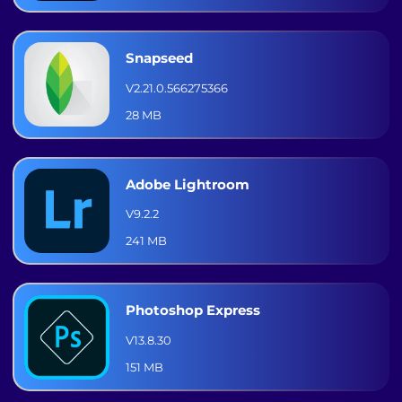
Snapseed
V2.21.0.566275366
28 MB
Adobe Lightroom
V9.2.2
241 MB
Photoshop Express
V13.8.30
151 MB